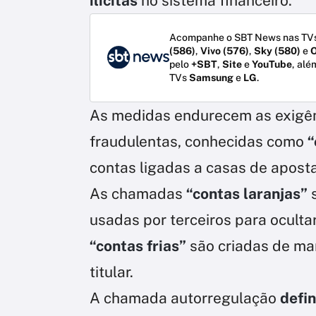
ilícitas
no sistema financeiro.
Acompanhe o SBT News nas TVs
(586)
,
Vivo (576)
,
Sky (580)
e
O
pelo
+SBT
,
Site
e
YouTube
, alé
TVs
Samsung
e
LG
.
As medidas endurecem as exigên
fraudulentas, conhecidas como
“
contas ligadas a casas de aposta
As chamadas
“contas laranjas”
usadas por terceiros para ocultar 
“contas frias”
são criadas de ma
titular.
A chamada autorregulação
defin