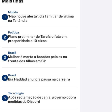
Mais lidas
Mundo
'Não houve alerta', diz familiar de vítima
1
na Tailândia
Política
Plano preliminar de Tarcísio fala em
2
prosperidade e 10 eixos
Brasil
Mulher é morta a facadas pelo ex na
3
frente dos filhos em SP
Brasil
4
Bia Haddad anuncia pausa na carreira
Tecnologia
Após reclamação de Janja, governo cobra
5
medidas do Discord