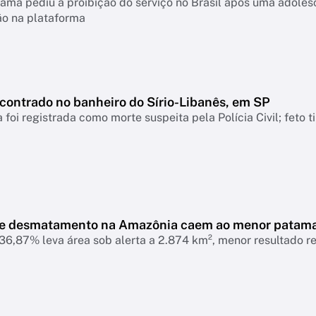
ama pediu a proibição do serviço no Brasil após uma adolesc
ão na plataforma
ncontrado no banheiro do Sírio-Libanês, em SP
 foi registrada como morte suspeita pela Polícia Civil; feto 
de desmatamento na Amazônia caem ao menor patam
6,87% leva área sob alerta a 2.874 km², menor resultado r