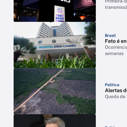
Primeira-d
transmiss
Brasil
Feto é e
Ocorrência
semanas
Política
Alertas 
Queda de 3