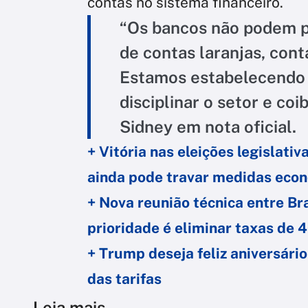
contas no sistema financeiro.
“Os bancos não podem p
de contas laranjas, conta
Estamos estabelecendo 
disciplinar o setor e coi
Sidney em nota oficial.
+ Vitória nas eleições legislati
ainda pode travar medidas eco
+ Nova reunião técnica entre Br
prioridade é eliminar taxas de 
+ Trump deseja feliz aniversári
das tarifas
Leia mais