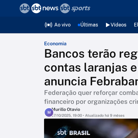
❮
voltar
Editorias
Ao vivo
Últimas
Vídeos
E
Economia
Bancos terão reg
contas laranjas e
anuncia Febraba
Federação quer reforçar comba
financeiro por organizações cr
Murillo Otavio
M
27/10/2025, 19:00
• Atualizado há 9 mêses