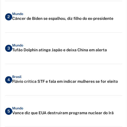
Mundo
2
Câncer de Biden se espalhou, diz filho do ex-presidente
Mundo
3
Tufão Dolphin atinge Japão e deixa China em alerta
Brasil
4
Flávio critica STF e fala em indicar mulheres se for eleito
Mundo
5
Vance diz que EUA destruíram programa nuclear do Irã