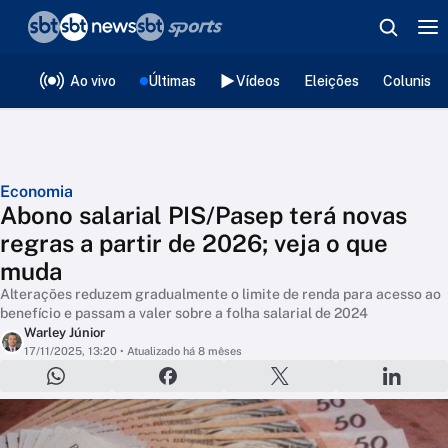
❮
voltar
Editorias
Ao vivo
Últimas
Vídeos
Eleições
Colunista
Economia
Abono salarial PIS/Pasep terá novas
regras a partir de 2026; veja o que
muda
Alterações reduzem gradualmente o limite de renda para acesso ao
benefício e passam a valer sobre a folha salarial de 2024
Warley Júnior
17/11/2025, 13:20
• Atualizado há 8 mêses