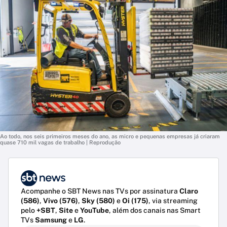
Ao todo, nos seis primeiros meses do ano, as micro e pequenas empresas já criaram
quase 710 mil vagas de trabalho | Reprodução
Acompanhe o SBT News nas TVs por assinatura
Claro
(586)
,
Vivo (576)
,
Sky (580)
e
Oi (175)
, via streaming
pelo
+SBT
,
Site
e
YouTube
, além dos canais nas Smart
TVs
Samsung
e
LG
.