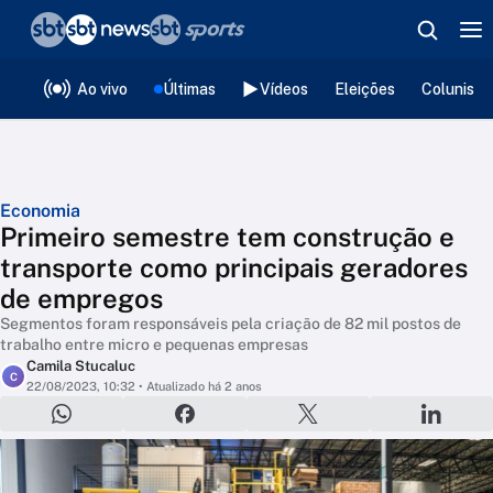
❮
voltar
Editorias
Ao vivo
Últimas
Vídeos
Eleições
Colunista
Economia
Primeiro semestre tem construção e
transporte como principais geradores
de empregos
Segmentos foram responsáveis pela criação de 82 mil postos de
trabalho entre micro e pequenas empresas
Camila Stucaluc
C
22/08/2023, 10:32
• Atualizado há 2 anos