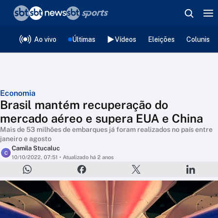
❮
voltar
Editorias
Ao vivo
Últimas
Vídeos
Eleições
Colunista
Economia
Brasil mantém recuperação do
mercado aéreo e supera EUA e China
Mais de 53 milhões de embarques já foram realizados no país entre
janeiro e agosto
Camila Stucaluc
C
10/10/2022, 07:51
• Atualizado há 2 anos