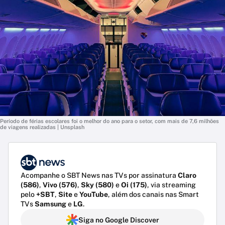
Período de férias escolares foi o melhor do ano para o setor, com mais de 7,6 milhões
de viagens realizadas | Unsplash
Acompanhe o SBT News nas TVs por assinatura
Claro
(586)
,
Vivo (576)
,
Sky (580)
e
Oi (175)
, via streaming
pelo
+SBT
,
Site
e
YouTube
, além dos canais nas Smart
TVs
Samsung
e
LG
.
Siga no Google Discover