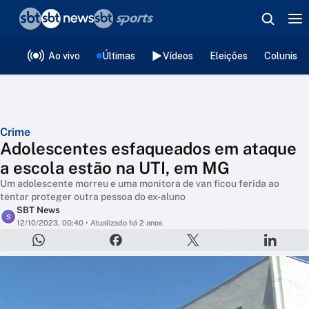
❮
voltar
Editorias
Ao vivo
Últimas
Vídeos
Eleições
Colunista
Crime
Adolescentes esfaqueados em ataque
a escola estão na UTI, em MG
Um adolescente morreu e uma monitora de van ficou ferida ao
tentar proteger outra pessoa do ex-aluno
SBT News
S
12/10/2023, 00:40
• Atualizado há 2 anos