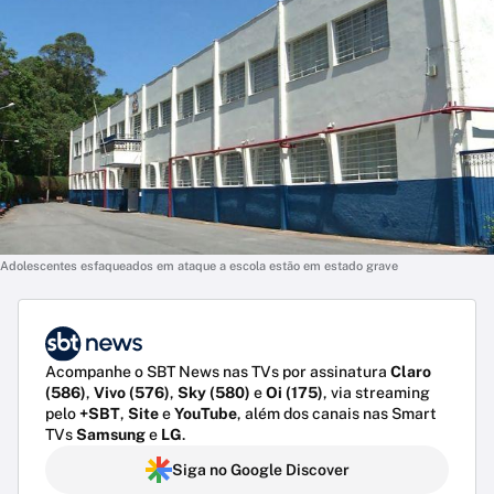
Adolescentes esfaqueados em ataque a escola estão em estado grave
Acompanhe o SBT News nas TVs por assinatura
Claro
(586)
,
Vivo (576)
,
Sky (580)
e
Oi (175)
, via streaming
pelo
+SBT
,
Site
e
YouTube
, além dos canais nas Smart
TVs
Samsung
e
LG
.
Siga no Google Discover