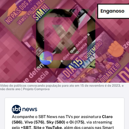
Vídeo de políticos convocando população para ato em 15 de novembro é de 2023, e
não deste ano | Projeto Comprova
Acompanhe o SBT News nas TVs por assinatura
Claro
(586)
,
Vivo (576)
,
Sky (580)
e
Oi (175)
, via streaming
pelo
+SBT
,
Site
e
YouTube
, além dos canais nas Smart