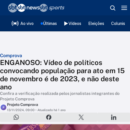
❮
voltar
Editorias
Ao vivo
Últimas
Vídeos
Eleições
Colunista
Comprova
ENGANOSO: Vídeo de políticos
convocando população para ato em 15
de novembro é de 2023, e não deste
ano
Confira a verificação realizada pelos jornalistas integrantes do
Projeto Comprova
Projeto Comprova
P
13/11/2024, 09:00
• Atualizado há 1 ano