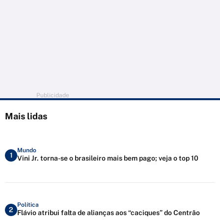
Publicidade
Mais lidas
Mundo
1
Vini Jr. torna-se o brasileiro mais bem pago; veja o top 10
Política
2
Flávio atribui falta de alianças aos “caciques” do Centrão