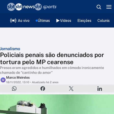
❮
voltar
Editorias
Ao vivo
Últimas
Vídeos
Eleições
Colunista
Jornalismo
Policiais penais são denunciados por
tortura pelo MP cearense
Presos eram agredidos e humilhados em cômodo ironicamente
chamado de "cantinho do amor"
Marco Meireles
M
18/11/2022, 13:10
• Atualizado há 2 anos