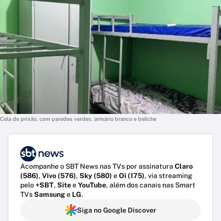
Cela de prisão, com paredes verdes, armário branco e beliche
Acompanhe o SBT News nas TVs por assinatura
Claro
(586)
,
Vivo (576)
,
Sky (580)
e
Oi (175)
, via streaming
pelo
+SBT
,
Site
e
YouTube
, além dos canais nas Smart
TVs
Samsung
e
LG
.
Siga no Google Discover