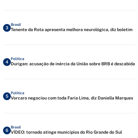
Brasil
3
Tenente da Rota apresenta melhora neurológica, diz boletim
Política
4
Durigan: acusação de inércia da União sobre BRB é descabida
Política
5
Vorcaro negociou com toda Faria Lima, diz Daniella Marques
Brasil
6
VÍDEO: tornado atinge municípios do Rio Grande do Sul