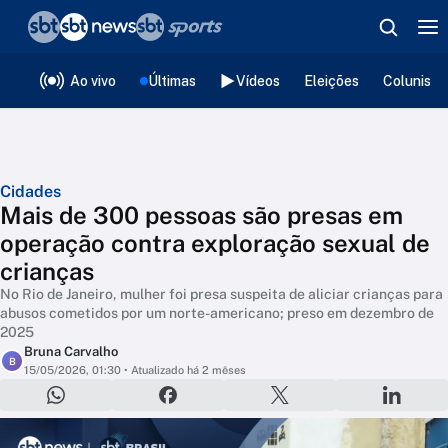
❮
voltar
Editorias
Ao vivo
Últimas
Vídeos
Eleições
Colunista
Cidades
Mais de 300 pessoas são presas em
operação contra exploração sexual de
crianças
No Rio de Janeiro, mulher foi presa suspeita de aliciar crianças para
abusos cometidos por um norte-americano; preso em dezembro de
2025
Bruna Carvalho
B
15/05/2026, 01:30
• Atualizado há 2 mêses