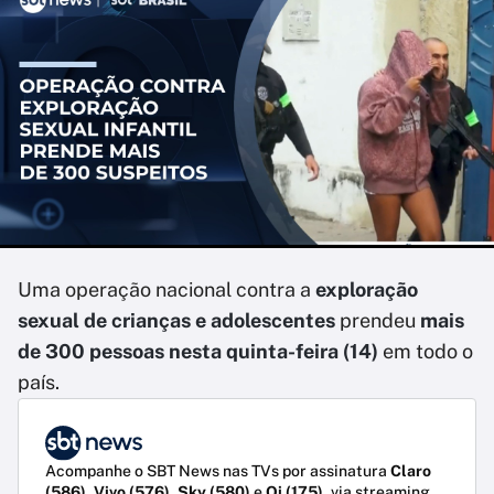
Uma operação nacional contra a
exploração
sexual de crianças e adolescentes
prendeu
mais
de 300 pessoas nesta quinta-feira (14)
em todo o
país.
Acompanhe o SBT News nas TVs por assinatura
Claro
(586)
,
Vivo (576)
,
Sky (580)
e
Oi (175)
, via streaming