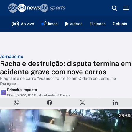
❮
voltar
Editorias
Ao vivo
Últimas
Vídeos
Eleições
Colunista
Jornalismo
Racha e destruição: disputa termina em
acidente grave com nove carros
Flagrante de carro "voando" foi feito em Cidade do Leste, no
Paraguai
Primeiro Impacto
P
26/05/2022, 12:52
• Atualizado há 2 anos