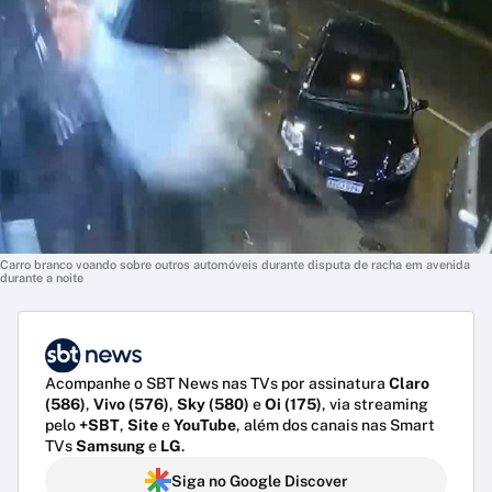
Carro branco voando sobre outros automóveis durante disputa de racha em avenida
durante a noite
Acompanhe o SBT News nas TVs por assinatura
Claro
(586)
,
Vivo (576)
,
Sky (580)
e
Oi (175)
, via streaming
pelo
+SBT
,
Site
e
YouTube
, além dos canais nas Smart
TVs
Samsung
e
LG
.
Siga no Google Discover