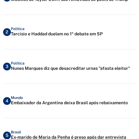
Política
2
Tarcísio e Haddad duelam no 1º debate em SP
Política
3
Nunes Marques diz que desacreditar urnas "afasta eleitor"
Mundo
4
Embaixador da Argentina deixa Brasil após rebaixamento
Brasil
5
Ex-marido de Maria da Penha é preso após dar entrevista