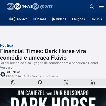
❮
voltar
Editorias
Ao vivo
Últimas
Vídeos
Eleições
Colunista
Política
Financial Times: Dark Horse vira
comédia e ameaça Flávio
Jornal britânico cita ligação de senador com o banqueiro Daniel
Vorcaro
SBT News
25/05/2026, 15:46
• Atualizado há 2 mêses