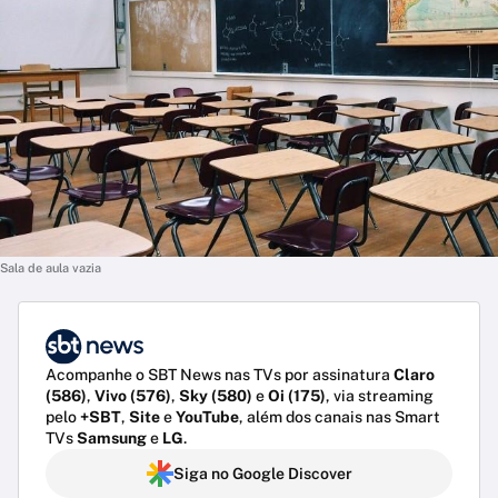
Sala de aula vazia
Acompanhe o SBT News nas TVs por assinatura
Claro
(586)
,
Vivo (576)
,
Sky (580)
e
Oi (175)
, via streaming
pelo
+SBT
,
Site
e
YouTube
, além dos canais nas Smart
TVs
Samsung
e
LG
.
Siga no Google Discover