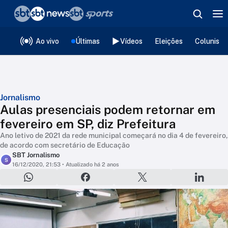
❮
voltar
Editorias
Ao vivo
Últimas
Vídeos
Eleições
Colunista
Jornalismo
Aulas presenciais podem retornar em
fevereiro em SP, diz Prefeitura
Ano letivo de 2021 da rede municipal começará no dia 4 de fevereiro,
de acordo com secretário de Educação
SBT Jornalismo
S
16/12/2020, 21:53
• Atualizado há 2 anos