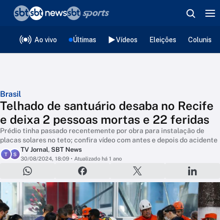
❮
voltar
Editorias
Ao vivo
Últimas
Vídeos
Eleições
Colunista
Brasil
Telhado de santuário desaba no Recife
e deixa 2 pessoas mortas e 22 feridas
Prédio tinha passado recentemente por obra para instalação de
placas solares no teto; confira vídeo com antes e depois do acidente
TV Jornal
,
SBT News
T
S
30/08/2024, 18:09
• Atualizado há 1 ano