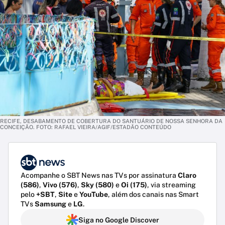
RECIFE, DESABAMENTO DE COBERTURA DO SANTUÁRIO DE NOSSA SENHORA DA
CONCEIÇÃO. FOTO: RAFAEL VIEIRA/AGIF/ESTADÃO CONTEÚDO
Acompanhe o SBT News nas TVs por assinatura
Claro
(586)
,
Vivo (576)
,
Sky (580)
e
Oi (175)
, via streaming
pelo
+SBT
,
Site
e
YouTube
, além dos canais nas Smart
TVs
Samsung
e
LG
.
Siga no Google Discover