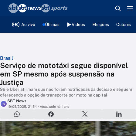
❮
voltar
Editorias
Ao vivo
Últimas
Vídeos
Eleições
Colunista
Brasil
Serviço de mototáxi segue disponível
em SP mesmo após suspensão na
Justiça
99 e Uber afirmam que não foram notificadas da decisão e seguem
oferecendo a opção de transporte por moto na capital
SBT News
S
19/05/2025, 21:54
• Atualizado há 1 ano