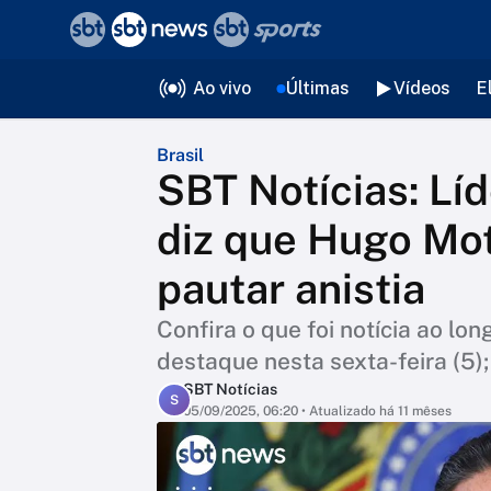
❮
voltar
Editorias
Ao vivo
Últimas
Vídeos
E
Brasil
SBT Notícias: Lí
diz que Hugo Mo
pautar anistia
Confira o que foi notícia ao lo
destaque nesta sexta-feira (5);
SBT Notícias
S
05/09/2025, 06:20
• Atualizado há 11 mêses