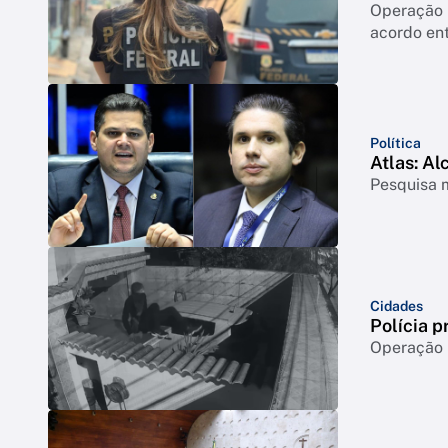
Operação 
acordo ent
Política
Atlas: Al
Pesquisa m
Cidades
Polícia p
Operação m