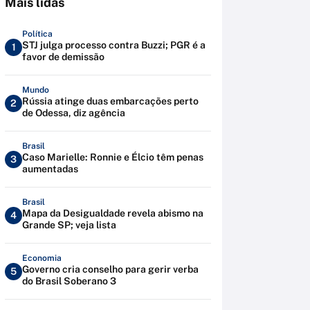
Mais lidas
Política
STJ julga processo contra Buzzi; PGR é a
1
favor de demissão
Mundo
Rússia atinge duas embarcações perto
2
de Odessa, diz agência
Brasil
Caso Marielle: Ronnie e Élcio têm penas
3
aumentadas
Brasil
Mapa da Desigualdade revela abismo na
4
Grande SP; veja lista
Economia
Governo cria conselho para gerir verba
5
do Brasil Soberano 3