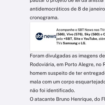
pautar o projeto de lei da anist
antidemocráticos de 8 de janeiro
cronograma.
Acompanhe o SBT News nas TVs
(586)
,
Vivo (576)
,
Sky (580)
e
O
pelo
+SBT
,
Site
e
YouTube
, alé
TVs
Samsung
e
LG
.
Foram divulgadas as imagens de
Rodoviária, em Porto Alegre, no 
homem suspeito de ter entregad
mala com um corpo esquartejad
não foi identificado.
O atacante Bruno Henrique, do F