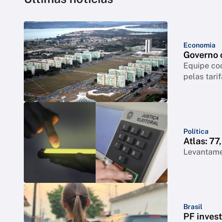
Economia
Governo c
Equipe coo
pelas tari
Política
Atlas: 7
Levantame
Brasil
PF inves