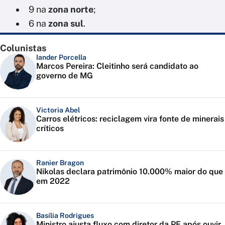
9 na
zona norte
;
6 na
zona sul
.
Colunistas
Iander Porcella
Marcos Pereira: Cleitinho será candidato ao
governo de MG
Victoria Abel
Carros elétricos: reciclagem vira fonte de minerais
críticos
Ranier Bragon
Nikolas declara patrimônio 10.000% maior do que
em 2022
Basília Rodrigues
Ministro ajusta fluxo com diretor da PF após ouvir