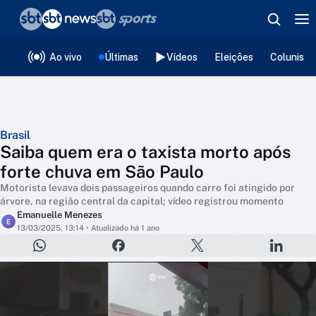
❮
voltar
Editorias
Ao vivo
Últimas
Vídeos
Eleições
Colunista
Brasil
Saiba quem era o taxista morto após
forte chuva em São Paulo
Motorista levava dois passageiros quando carro foi atingido por
árvore, na região central da capital; vídeo registrou momento
Emanuelle Menezes
E
13/03/2025, 13:14
• Atualizado há 1 ano