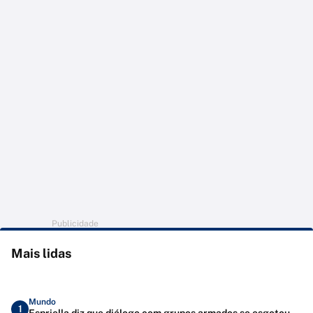
Publicidade
Mais lidas
Mundo
1
Espriella diz que diálogo com grupos armados se esgotou