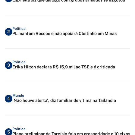
Política
2
PL mantém Roscoe e não apoiará Cleitinho em Minas
Política
3
Erika Hilton declara R$ 15,9 mil ao TSE e é criticada
Mundo
4
'Não houve alerta', diz familiar de vítima na Tailândia
Política
5
Plano preliminar de Tarcísio fala em prosperidade e 10 eixos