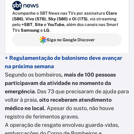
Acompanhe o SBT News nas TVs por assinatura
Claro
(586)
,
Vivo (576)
,
Sky (580)
e
Oi (175)
, via streaming
pelo
+SBT
,
Site
e
YouTube
, além dos canais nas Smart
TVs
Samsung
e
LG
.
Siga no Google Discover
+ Regulamentação de balonismo deve avançar
na próxima semana
Segundo os bombeiros
, mais de 100 pessoas
participavam da atividade no momento da
emergência
. Das 73 que precisaram de ajuda para
voltar à praia,
oito receberam atendimento
médico no local
. Apesar do susto, não houve
registro de ferimentos graves.
A operação de resgate envolveu guarda-vidas,
embarcações do Corpo de Bombeiros e