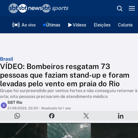
❮
voltar
Editorias
Ao vivo
Últimas
Vídeos
Eleições
Colunista
Brasil
VÍDEO: Bombeiros resgatam 73
pessoas que faziam stand-up e foram
levadas pelo vento em praia do Rio
Grupo foi surpreendido por ventos fortes e não conseguiu retornar à
orla; oito pessoas precisaram de atendimento médico
SBT Rio
S
21/06/2025, 22:20
• Atualizado há 1 ano