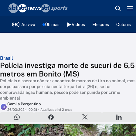
❮
voltar
Editorias
Ao vivo
Últimas
Vídeos
Eleições
Colunista
Brasil
Polícia investiga morte de sucuri de 6,5
metros em Bonito (MS)
Policiais disseram não ter encontrado marcas de tiro no animal, mas
corpo passará por perícia nesta terça-feira (26) e, se for
comprovada ação humana, pessoa pode ser punida por crime
ambiental
Camila Pergentino
C
26/03/2024, 00:21
• Atualizado há 2 anos