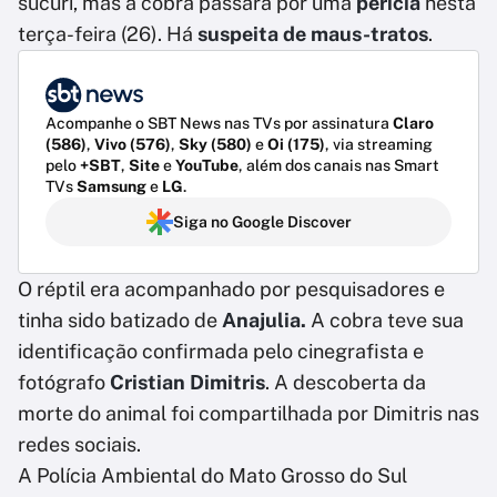
sucuri, mas a cobra passará por uma
perícia
nesta
terça-feira (26). Há
suspeita de maus-tratos
.
Acompanhe o SBT News nas TVs por assinatura
Claro
(586)
,
Vivo (576)
,
Sky (580)
e
Oi (175)
, via streaming
pelo
+SBT
,
Site
e
YouTube
, além dos canais nas Smart
TVs
Samsung
e
LG
.
Siga no Google Discover
O réptil era acompanhado por pesquisadores e
tinha sido batizado de
Anajulia.
A cobra teve sua
identificação confirmada pelo cinegrafista e
fotógrafo
Cristian Dimitris
. A descoberta da
morte do animal foi compartilhada por Dimitris nas
redes sociais.
A Polícia Ambiental do Mato Grosso do Sul