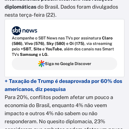
diplomáticas
do Brasil. Dados foram divulgados
nesta terça-feira (22).
Acompanhe o SBT News nas TVs por assinatura
Claro
(586)
,
Vivo (576)
,
Sky (580)
e
Oi (175)
, via streaming
pelo
+SBT
,
Site
e
YouTube
, além dos canais nas Smart
TVs
Samsung
e
LG
.
Siga no Google Discover
+ Taxação de Trump é desaprovada por 60% dos
americanos, diz pesquisa
Para 20%, conflitos podem afetar um pouco a
economia do Brasil, enquanto 4% não veem
impacto e outros 4% não sabem ou não
responderam. No quesito diplomacia, 23%