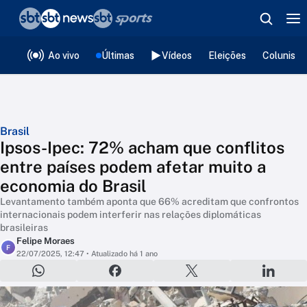
❮
voltar
Editorias
Ao vivo
Últimas
Vídeos
Eleições
Colunista
Brasil
Ipsos-Ipec: 72% acham que conflitos
entre países podem afetar muito a
economia do Brasil
Levantamento também aponta que 66% acreditam que confrontos
internacionais podem interferir nas relações diplomáticas
brasileiras
Felipe Moraes
F
22/07/2025, 12:47
• Atualizado há 1 ano