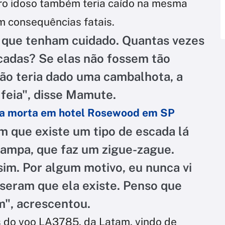
tro idoso também teria caído na mesma
m consequências fatais.
 é que tenham cuidado. Quantas vezes
scadas? Se elas não fossem tão
não teria dado uma cambalhota, a
 feia", disse Mamute.
ra morta em hotel Rosewood em SP
m que existe um tipo de escada lá
rampa, que faz um zigue-zague.
sim. Por algum motivo, eu nunca vi
seram que ela existe. Penso que
m", acrescentou.
 do voo LA3785, da Latam, vindo de