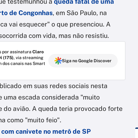
que testemunhou a
queda fatal de uma
rto de Congonhas
, em São Paulo, na
nca vai esquecer" o que presenciou. A
socorrida com vida, mas não resistiu.
 por assinatura
Claro
i (175)
, via streaming
Siga no Google Discover
m dos canais nas Smart
licado em suas redes sociais nesta
 de uma escada considerada "muito
do avião. A queda teria provocado forte
a como "muito feio".
 com canivete no metrô de SP