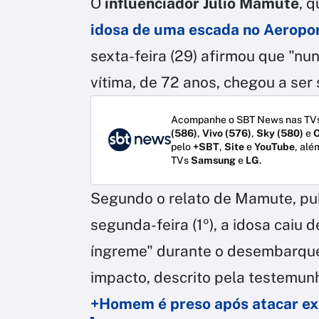
O
influenciador Júlio Mamute
, 
idosa de uma escada no Aeropo
sexta-feira (29) afirmou que "nu
vítima, de 72 anos, chegou a ser 
Acompanhe o SBT News nas TVs
(586)
,
Vivo (576)
,
Sky (580)
e
O
pelo
+SBT
,
Site
e
YouTube
, alé
TVs
Samsung
e
LG
.
Segundo o relato de Mamute, pub
segunda-feira (1º), a idosa caiu
íngreme" durante o desembarque 
impacto, descrito pela testemunh
+Homem é preso após atacar ex