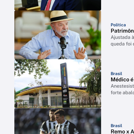
Política
Patrimôn
Ajustada à
queda foi
Brasil
Médico é
Anestesist
forte abal
Brasil
Remo x At