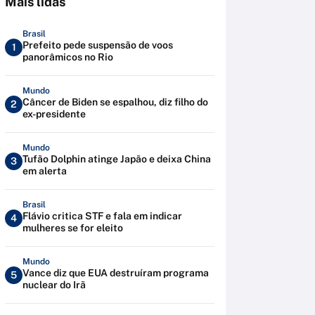
Mais lidas
Brasil
Prefeito pede suspensão de voos
1
panorâmicos no Rio
Mundo
Câncer de Biden se espalhou, diz filho do
2
ex-presidente
Mundo
Tufão Dolphin atinge Japão e deixa China
3
em alerta
Brasil
Flávio critica STF e fala em indicar
4
mulheres se for eleito
Mundo
Vance diz que EUA destruíram programa
5
nuclear do Irã