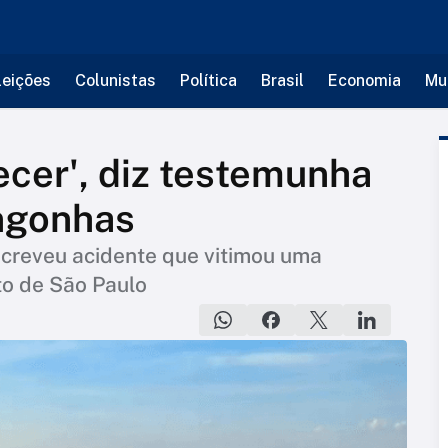
leições
Colunistas
Política
Brasil
Economia
Mu
cer', diz testemunha
ngonhas
screveu acidente que vitimou uma
o de São Paulo