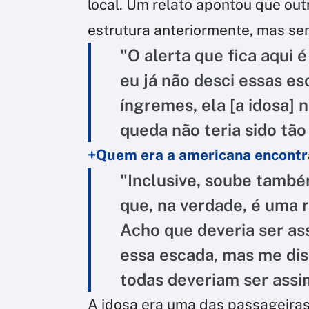
local. Um relato apontou que ou
estrutura anteriormente, mas se
"O alerta que fica aqui
eu já não desci essas e
íngremes, ela [a idosa] 
queda não teria sido tão
+Quem era a americana encont
"Inclusive, soube també
que, na verdade, é uma 
Acho que deveria ser as
essa escada, mas me dis
todas deveriam ser assi
A idosa era uma das passageiras