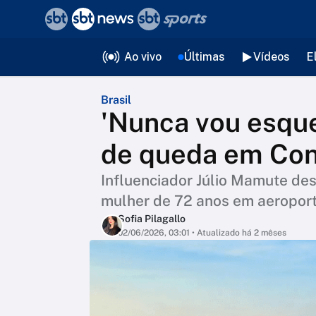
❮
voltar
Editorias
Ao vivo
Últimas
Vídeos
E
Brasil
'Nunca vou esque
de queda em Co
Influenciador Júlio Mamute de
mulher de 72 anos em aeroport
Sofia Pilagallo
02/06/2026, 03:01
• Atualizado há 2 mêses