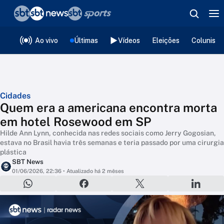
❮
voltar
Editorias
Ao vivo
Últimas
Vídeos
Eleições
Colunista
Cidades
Quem era a americana encontra morta
em hotel Rosewood em SP
Hilde Ann Lynn, conhecida nas redes sociais como Jerry Gogosian,
estava no Brasil havia três semanas e teria passado por uma cirurgia
plástica
SBT News
01/06/2026, 22:36
• Atualizado há 2 mêses