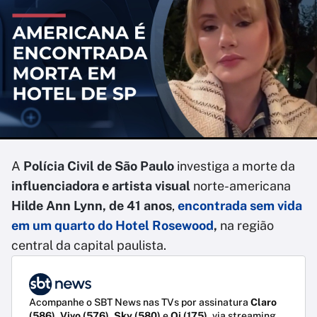
A
Polícia Civil de São Paulo
investiga a morte da
influenciadora e artista visual
norte-americana
Hilde Ann Lynn, de 41 anos
,
e
ncontrada sem vida
em um quarto do
Hotel Rosewood
,
na região
central da capital paulista.
Acompanhe o SBT News nas TVs por assinatura
Claro
(586)
,
Vivo (576)
,
Sky (580)
e
Oi (175)
, via streaming