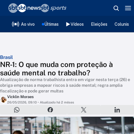
❮
voltar
Editorias
Ao vivo
Últimas
Vídeos
Eleições
Colunista
Brasil
NR-1: O que muda com proteção à
saúde mental no trabalho?
Atualização de norma trabalhista entra em vigor nesta terça (26) e
obriga empresas a mapear riscos à saúde mental; regra amplia
fiscalização e pode gerar multas
Vicklin Moraes
26/05/2026, 09:10
• Atualizado há 2 mêses