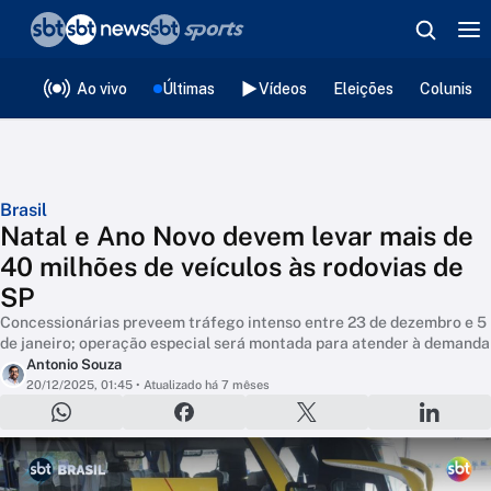
❮
voltar
Editorias
Ao vivo
Últimas
Vídeos
Eleições
Colunista
Brasil
Natal e Ano Novo devem levar mais de
40 milhões de veículos às rodovias de
SP
Concessionárias preveem tráfego intenso entre 23 de dezembro e 5
de janeiro; operação especial será montada para atender à demanda
Antonio Souza
20/12/2025, 01:45
• Atualizado há 7 mêses