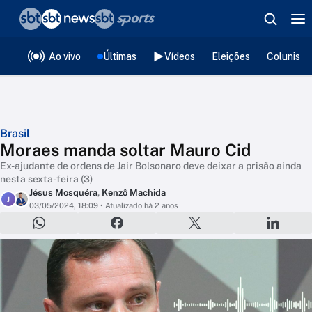
❮
voltar
Editorias
Ao vivo
Últimas
Vídeos
Eleições
Colunista
Brasil
Moraes manda soltar Mauro Cid
Ex-ajudante de ordens de Jair Bolsonaro deve deixar a prisão ainda
nesta sexta-feira (3)
Jésus Mosquéra
,
Kenzô Machida
J
03/05/2024, 18:09
• Atualizado há 2 anos