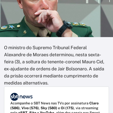
O ministro do Supremo Tribunal Federal
Alexandre de Moraes determinou, nesta sexta-
feira (3), a soltura do tenente-coronel Mauro Cid,
ex-ajudante de ordens de Jair Bolsonaro. A saída
da prisão ocorrerá mediante cumprimento de
medidas alternativas.
Acompanhe o SBT News nas TVs por assinatura
Claro
(586)
,
Vivo (576)
,
Sky (580)
e
Oi (175)
, via streaming
pelo
+SBT
,
Site
e
YouTube
, além dos canais nas Smart