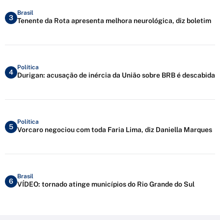
Brasil
3
Tenente da Rota apresenta melhora neurológica, diz boletim
Política
4
Durigan: acusação de inércia da União sobre BRB é descabida
Política
5
Vorcaro negociou com toda Faria Lima, diz Daniella Marques
Brasil
6
VÍDEO: tornado atinge municípios do Rio Grande do Sul