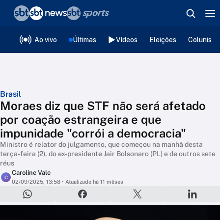
❮
voltar
Editorias
Ao vivo
Últimas
Vídeos
Eleições
Colunista
Brasil
Moraes diz que STF não será afetado
por coação estrangeira e que
impunidade "corrói a democracia"
Ministro é relator do julgamento, que começou na manhã desta
terça-feira (2), do ex-presidente Jair Bolsonaro (PL) e de outros sete
réus
Caroline Vale
C
02/09/2025, 13:58
• Atualizado há 11 mêses