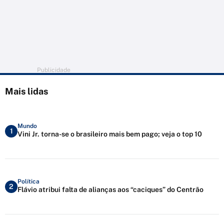
Publicidade
Mais lidas
Mundo
1
Vini Jr. torna-se o brasileiro mais bem pago; veja o top 10
Política
2
Flávio atribui falta de alianças aos “caciques” do Centrão