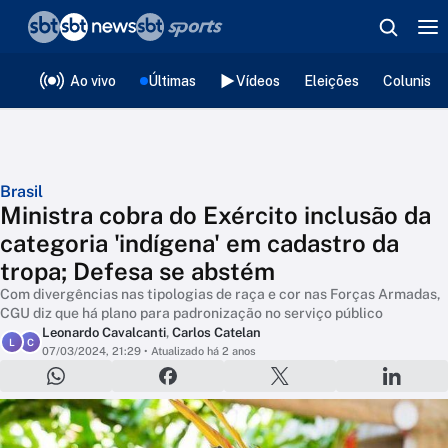
❮
voltar
Editorias
Ao vivo
Últimas
Vídeos
Eleições
Colunista
Brasil
Ministra cobra do Exército inclusão da
categoria 'indígena' em cadastro da
tropa; Defesa se abstém
Com divergências nas tipologias de raça e cor nas Forças Armadas,
CGU diz que há plano para padronização no serviço público
Leonardo Cavalcanti
,
Carlos Catelan
L
C
07/03/2024, 21:29
• Atualizado há 2 anos