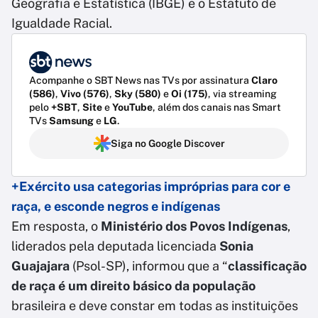
Geografia e Estatística (IBGE) e o Estatuto de
Igualdade Racial.
Acompanhe o SBT News nas TVs por assinatura
Claro
(586)
,
Vivo (576)
,
Sky (580)
e
Oi (175)
, via streaming
pelo
+SBT
,
Site
e
YouTube
, além dos canais nas Smart
TVs
Samsung
e
LG
.
Siga no Google Discover
+Exército usa categorias impróprias para cor e
raça, e esconde negros e indígenas
Em resposta, o
Ministério dos Povos Indígenas
,
liderados pela deputada licenciada
Sonia
Guajajara
(Psol-SP), informou que a “
classificação
de raça é um direito básico da população
brasileira e deve constar em todas as instituições