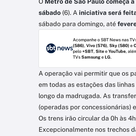
O
Metrô de São Paulo começa a f
sábado
(6). A
iniciativa será fe
sábado para domingo, até
fever
Acompanhe o SBT News nas TVs
(586)
,
Vivo (576)
,
Sky (580)
e
O
pelo
+SBT
,
Site
e
YouTube
, alé
TVs
Samsung
e
LG
.
A operação vai permitir que o
em todas as estações das linhas 
longo da madrugada. As transfer
(operadas por concessionárias) e
Os trens irão circular da 0h às 4
Excepcionalmente nos trechos da