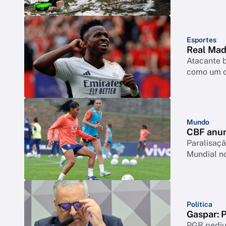
Esportes
Real Madr
Atacante b
como um d
Mundo
CBF anun
Paralisaçã
Mundial no
Política
Gaspar: P
PGR pediu 