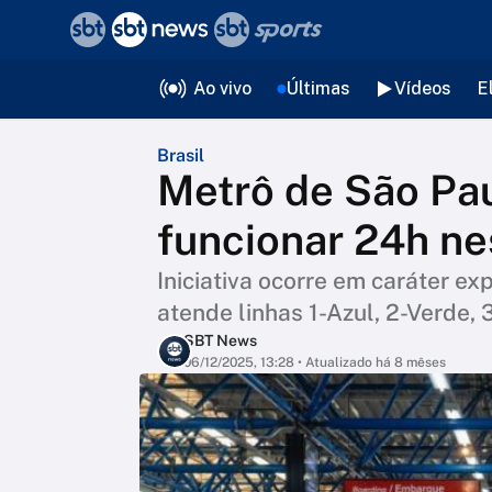
❮
voltar
Editorias
Ao vivo
Últimas
Vídeos
E
Brasil
Metrô de São Pa
funcionar 24h ne
Iniciativa ocorre em caráter ex
atende linhas 1-Azul, 2-Verde,
SBT News
06/12/2025, 13:28
• Atualizado há 8 mêses