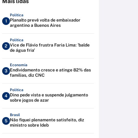
Mais lidas
Política
Planalto prevê volta de embaixador
1
argentino a Buenos Aires
Política
Vice de Flávio frustra Faria Lima: 'balde
2
de água fria'
Economia
Endividamento cresce e atinge 82% das
3
famílias, diz CNC
Política
Dino pede vista e suspende julgamento
4
sobre jogos de azar
Brasil
Não fiquei plenamente satisfeito, diz
5
ministro sobre Ideb