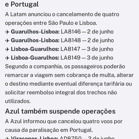
e Portugal
A Latam anunciou o cancelamento de quatro
operações entre São Paulo e Lisboa.
✈️
Guarulhos-Lisboa:
LA8146 — 2 de junho
✈️
Guarulhos-Lisboa:
LA8148 — 2 de junho
✈️
Lisboa-Guarulhos:
LA8147 — 3 de junho
✈️
Lisboa-Guarulhos:
LA8149 — 3 de junho
Segundo a companhia, os passageiros poderão
remarcar a viagem sem cobrança de multa, alterar
o destino mediante eventual diferença tarifária ou
solicitar reembolso integral dos trechos não
utilizados.
Azul também suspende operações
A Azul informou que cancelou quatro voos por
causa da paralisação em Portugal.
✈️
Viracopos-Lisboa:
AD8750 — 2 de junho