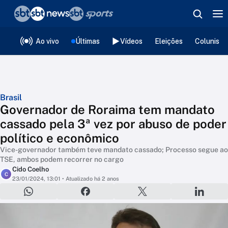
❮
voltar
Editorias
Ao vivo
Últimas
Vídeos
Eleições
Colunista
Brasil
Governador de Roraima tem mandato
cassado pela 3ª vez por abuso de poder
político e econômico
Vice-governador também teve mandato cassado; Processo segue ao
TSE, ambos podem recorrer no cargo
Cido Coelho
C
23/01/2024, 13:01
• Atualizado há 2 anos