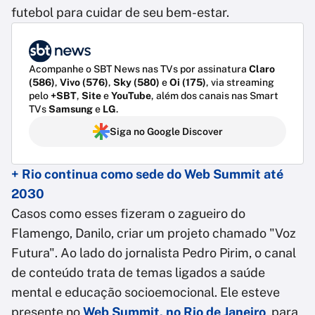
futebol para cuidar de seu bem-estar.
Acompanhe o SBT News nas TVs por assinatura
Claro
(586)
,
Vivo (576)
,
Sky (580)
e
Oi (175)
, via streaming
pelo
+SBT
,
Site
e
YouTube
, além dos canais nas Smart
TVs
Samsung
e
LG
.
Siga no Google Discover
+ Rio continua como sede do Web Summit até
2030
Casos como esses fizeram o zagueiro do
Flamengo, Danilo, criar um projeto chamado "Voz
Futura". Ao lado do jornalista Pedro Pirim, o canal
de conteúdo trata de temas ligados a saúde
mental e educação socioemocional. Ele esteve
presente no
Web Summit, no Rio de Janeiro
, para