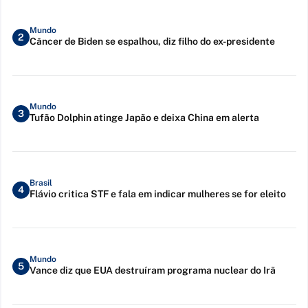
Mundo
2
Câncer de Biden se espalhou, diz filho do ex-presidente
Mundo
3
Tufão Dolphin atinge Japão e deixa China em alerta
Brasil
4
Flávio critica STF e fala em indicar mulheres se for eleito
Mundo
5
Vance diz que EUA destruíram programa nuclear do Irã