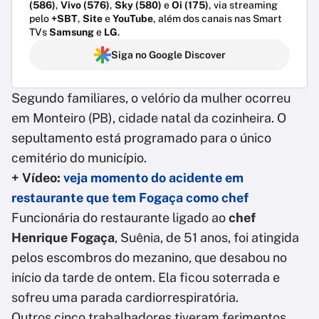
(586)
,
Vivo (576)
,
Sky (580)
e
Oi (175)
, via streaming
pelo
+SBT
,
Site
e
YouTube
, além dos canais nas Smart
TVs
Samsung
e
LG
.
Siga no Google Discover
Segundo familiares, o velório da mulher ocorreu
em Monteiro (PB), cidade natal da cozinheira. O
sepultamento está programado para o único
cemitério do município.
+ Vídeo:
veja momento do acidente em
restaurante que tem Fogaça como chef
Funcionária do restaurante ligado ao
chef
Henrique Fogaça
, Suênia, de 51 anos, foi atingida
pelos escombros do mezanino, que desabou no
início da tarde de ontem. Ela ficou soterrada e
sofreu uma parada cardiorrespiratória.
Outros cinco trabalhadores tiveram ferimentos