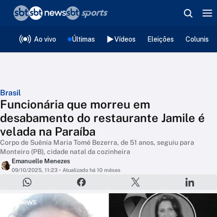
❮
voltar
Editorias
Ao vivo
Últimas
Vídeos
Eleições
Colunista
Brasil
Funcionária que morreu em
desabamento do restaurante Jamile é
velada na Paraíba
Corpo de Suênia Maria Tomé Bezerra, de 51 anos, seguiu para
Monteiro (PB), cidade natal da cozinheira
Emanuelle Menezes
09/10/2025, 11:23
• Atualizado há 10 mêses