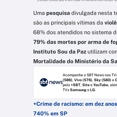
Uma
pesquisa
divulgada nesta te
são as principais vítimas da
violê
68% dos atendidos no sistema d
79% das mortes por arma de fo
Instituto Sou da Paz
utilizam c
Mortalidade do Ministério da S
Acompanhe o SBT News nas TVs
(586)
,
Vivo (576)
,
Sky (580)
e
O
pelo
+SBT
,
Site
e
YouTube
, alé
TVs
Samsung
e
LG
.
+Crime de racismo: em dez anos
740% em SP