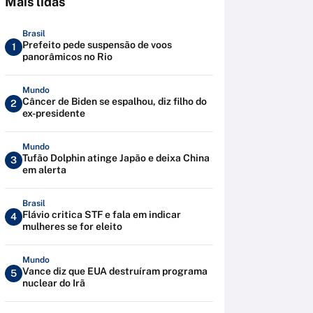
Mais lidas
Brasil
Prefeito pede suspensão de voos
1
panorâmicos no Rio
Mundo
Câncer de Biden se espalhou, diz filho do
2
ex-presidente
Mundo
Tufão Dolphin atinge Japão e deixa China
3
em alerta
Brasil
Flávio critica STF e fala em indicar
4
mulheres se for eleito
Mundo
Vance diz que EUA destruíram programa
5
nuclear do Irã