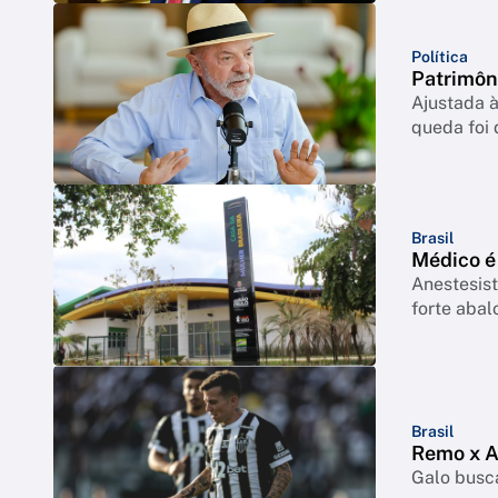
Política
Patrimôn
Ajustada à
queda foi
Brasil
Médico é
Anestesist
forte abal
Brasil
Remo x At
Galo busca