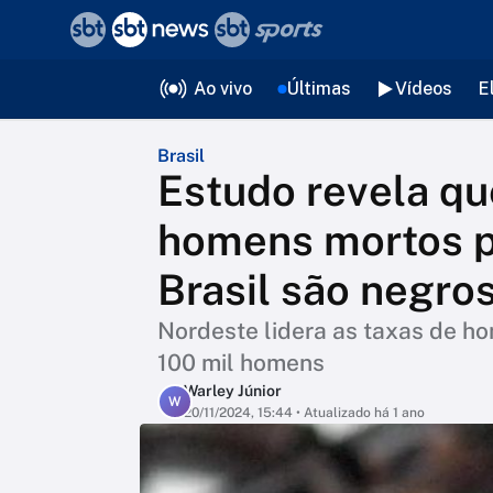
❮
voltar
Editorias
Ao vivo
Últimas
Vídeos
E
Brasil
Estudo revela qu
homens mortos p
Brasil são negro
Nordeste lidera as taxas de h
100 mil homens
Warley Júnior
W
20/11/2024, 15:44
• Atualizado há 1 ano