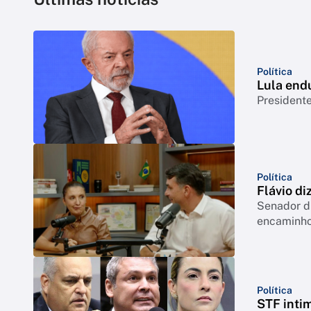
Política
Lula end
Presidente
Política
Flávio di
Senador di
encaminho
Política
STF inti