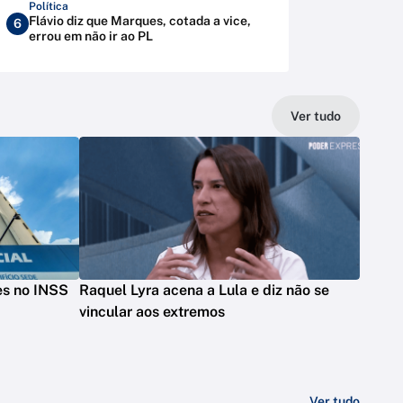
Política
Flávio diz que Marques, cotada a vice,
6
errou em não ir ao PL
Ver tudo
des no INSS
Raquel Lyra acena a Lula e diz não se
vincular aos extremos
Ver tudo