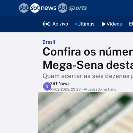
❮
voltar
Editorias
Ao vivo
Últimas
Vídeos
E
Brasil
Confira os númer
Mega-Sena desta 
Quem acertar as seis dezenas 
SBT News
S
04/02/2025, 23:23
• Atualizado há 1 ano