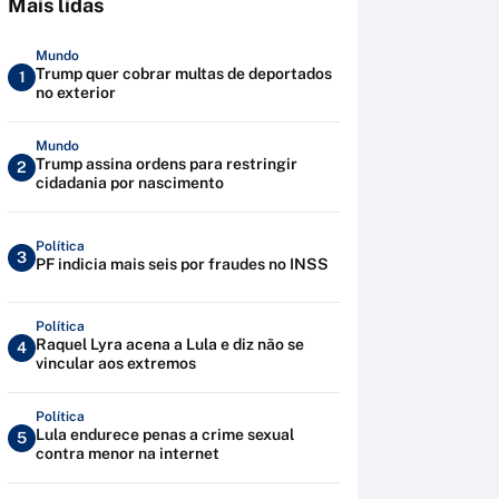
Mais lidas
Mundo
Trump quer cobrar multas de deportados
1
no exterior
Mundo
Trump assina ordens para restringir
2
cidadania por nascimento
Política
3
PF indicia mais seis por fraudes no INSS
Política
Raquel Lyra acena a Lula e diz não se
4
vincular aos extremos
Política
Lula endurece penas a crime sexual
5
contra menor na internet