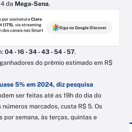
24 da
Mega-Sena
.
 por assinatura
Claro
i (175)
, via streaming
Siga no Google Discover
m dos canais nas Smart
m:
04 - 16 - 34 - 43 - 54 - 57
.
 ganhadores do prêmio estimado em R$
quase 5% em 2024, diz pesquisa
em ser feitas até as 19h do dia do
is números marcados, custa R$ 5. Os
s por semana, às terças, quintas e