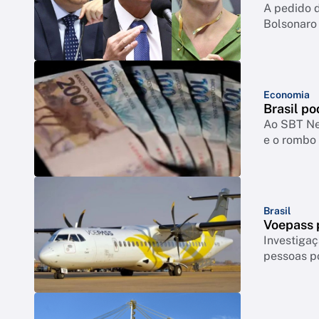
A pedido d
Bolsonaro
Economia
Brasil po
Ao SBT New
e o rombo 
Brasil
Voepass p
Investigaç
pessoas p