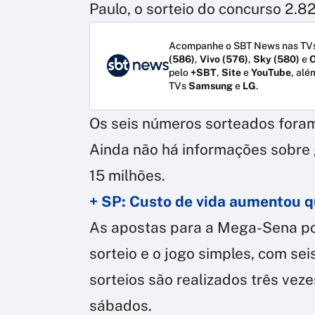
Paulo, o sorteio do concurso 2.8
Acompanhe o SBT News nas TVs
(586)
,
Vivo (576)
,
Sky (580)
e
O
pelo
+SBT
,
Site
e
YouTube
, alé
TVs
Samsung
e
LG
.
Os seis números sorteados fora
Ainda não há informações sobre
15 milhões.
+ SP: Custo de vida aumentou 
As apostas para a Mega-Sena pod
sorteio e o jogo simples, com se
sorteios são realizados três veze
sábados.