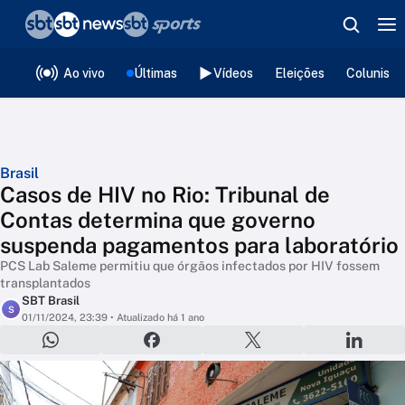
❮
voltar
Editorias
Ao vivo
Últimas
Vídeos
Eleições
Colunista
Brasil
Casos de HIV no Rio: Tribunal de
Contas determina que governo
suspenda pagamentos para laboratório
PCS Lab Saleme permitiu que órgãos infectados por HIV fossem
transplantados
SBT Brasil
S
01/11/2024, 23:39
• Atualizado há 1 ano