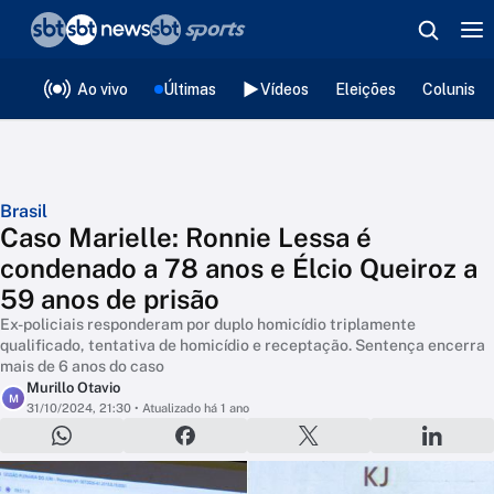
❮
voltar
Editorias
Ao vivo
Últimas
Vídeos
Eleições
Colunista
Brasil
Caso Marielle: Ronnie Lessa é
condenado a 78 anos e Élcio Queiroz a
59 anos de prisão
Ex-policiais responderam por duplo homicídio triplamente
qualificado, tentativa de homicídio e receptação. Sentença encerra
mais de 6 anos do caso
Murillo Otavio
M
31/10/2024, 21:30
• Atualizado há 1 ano