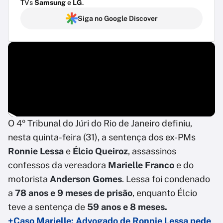
TVs
Samsung
e
LG
.
Siga no Google Discover
O 4º Tribunal do Júri do Rio de Janeiro definiu,
nesta quinta-feira (31), a sentença dos ex-PMs
Ronnie Lessa
e
Élcio Queiroz
, assassinos
confessos da vereadora
Marielle Franco
e do
motorista
Anderson Gomes
. Lessa foi condenado
a
78 anos e 9 meses de prisão
, enquanto Élcio
teve a sentença de
59 anos e 8 meses.
+Caso Marielle: Advogado de Ronnie Lessa pede