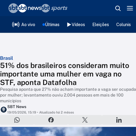
❮
voltar
Editorias
Ao vivo
Últimas
Vídeos
Eleições
Colunista
Brasil
51% dos brasileiros consideram muito
importante uma mulher em vaga no
STF, aponta Datafolha
Pesquisa aponta que 27% não acham importante a vaga ser ocupada
por mulher; levantamento ouviu 2.004 pessoas em mais de 100
municípios
SBT News
19/05/2026, 15:19
• Atualizado há 2 mêses