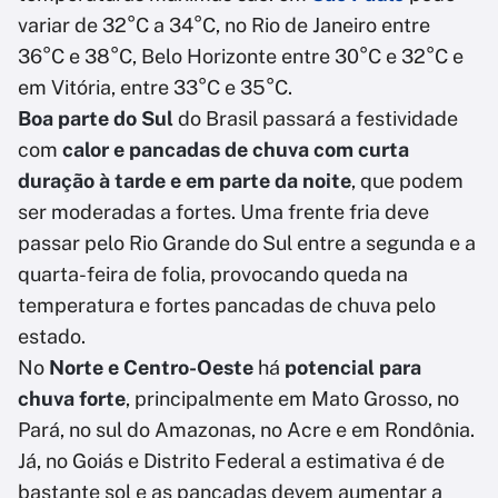
variar de 32°C a 34°C, no Rio de Janeiro entre
36°C e 38°C, Belo Horizonte entre 30°C e 32°C e
em Vitória, entre 33°C e 35°C.
Boa parte do Sul
do Brasil passará a festividade
com
calor e pancadas de chuva com curta
duração à tarde e em parte da noite
, que podem
ser moderadas a fortes. Uma frente fria deve
passar pelo Rio Grande do Sul entre a segunda e a
quarta-feira de folia, provocando queda na
temperatura e fortes pancadas de chuva pelo
estado.
No
Norte e Centro-Oeste
há
potencial para
chuva forte
, principalmente em Mato Grosso, no
Pará, no sul do Amazonas, no Acre e em Rondônia.
Já, no Goiás e Distrito Federal a estimativa é de
bastante sol e as pancadas devem aumentar a