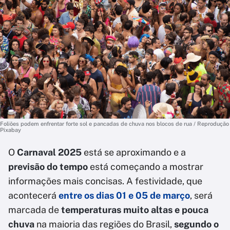
Foliões podem enfrentar forte sol e pancadas de chuva nos blocos de rua / Reprodução
Pixabay
O
Carnaval 2025
está se aproximando e a
previsão do tempo
está começando a mostrar
informações mais concisas. A festividade, que
acontecerá
entre os dias
01 e 05 de março
, será
marcada de
temperaturas muito altas e pouca
chuva
na maioria das regiões do Brasil,
segundo o