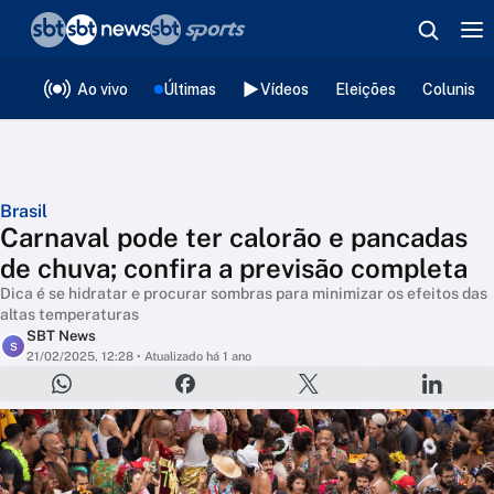
❮
voltar
Editorias
Ao vivo
Últimas
Vídeos
Eleições
Colunista
Brasil
Carnaval pode ter calorão e pancadas
de chuva; confira a previsão completa
Dica é se hidratar e procurar sombras para minimizar os efeitos das
altas temperaturas
SBT News
S
21/02/2025, 12:28
• Atualizado há 1 ano