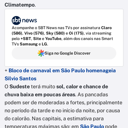
Climatempo
.
Acompanhe o SBT News nas TVs por assinatura
Claro
(586)
,
Vivo (576)
,
Sky (580)
e
Oi (175)
, via streaming
pelo
+SBT
,
Site
e
YouTube
, além dos canais nas Smart
TVs
Samsung
e
LG
.
Siga no Google Discover
+
Bloco de carnaval em São Paulo homenageia
Silvio Santos
O
Sudeste
terá muito
sol, calor e chance de
chuva baixa em poucas áreas
. As pancadas
podem ser de moderadas a fortes, principalmente
no período da tarde e no início da noite, por causa
do calorão. Nas capitais, a estimativa para
temperaturas máximas são: em
São Paulo
pode