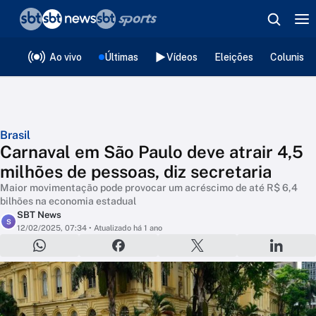
❮
voltar
Editorias
Ao vivo
Últimas
Vídeos
Eleições
Colunista
Brasil
Carnaval em São Paulo deve atrair 4,5
milhões de pessoas, diz secretaria
Maior movimentação pode provocar um acréscimo de até R$ 6,4
bilhões na economia estadual
SBT News
S
12/02/2025, 07:34
• Atualizado há 1 ano