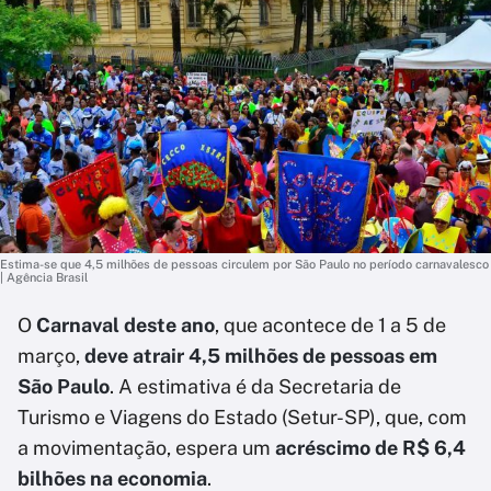
Estima-se que 4,5 milhões de pessoas circulem por São Paulo no período carnavalesco
| Agência Brasil
O
Carnaval deste ano
, que acontece de 1 a 5 de
março,
deve atrair 4,5 milhões de pessoas em
São Paulo
. A estimativa é da Secretaria de
Turismo e Viagens do Estado (Setur-SP), que, com
a movimentação, espera um
acréscimo de R$ 6,4
bilhões na economia
.