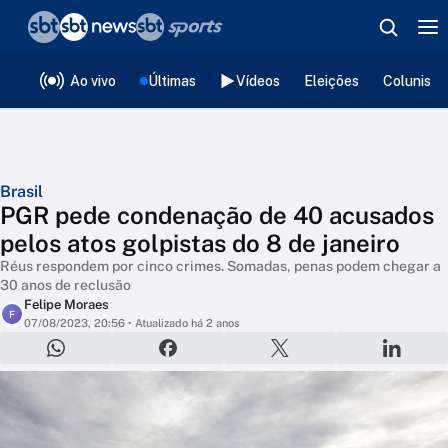
❮
voltar
Editorias
Ao vivo
Últimas
Vídeos
Eleições
Colunista
Brasil
PGR pede condenação de 40 acusados
pelos atos golpistas do 8 de janeiro
Réus respondem por cinco crimes. Somadas, penas podem chegar a
30 anos de reclusão
Felipe Moraes
F
07/08/2023, 20:56
• Atualizado há 2 anos