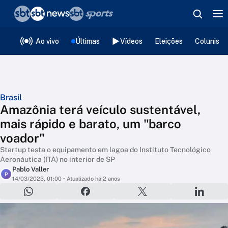
❮
voltar
Editorias
Ao vivo
Últimas
Vídeos
Eleições
Colunista
Brasil
Amazônia terá veículo sustentável,
mais rápido e barato, um "barco
voador"
Startup testa o equipamento em lagoa do Instituto Tecnológico
Aeronáutica (ITA) no interior de SP
Pablo Valler
P
14/03/2023, 01:00
• Atualizado há 2 anos