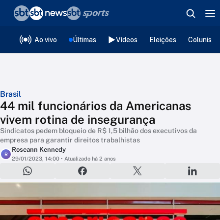
❮
voltar
Editorias
Ao vivo
Últimas
Vídeos
Eleições
Colunista
Brasil
44 mil funcionários da Americanas
vivem rotina de insegurança
Sindicatos pedem bloqueio de R$ 1,5 bilhão dos executivos da
empresa para garantir direitos trabalhistas
Roseann Kennedy
R
29/01/2023, 14:00
• Atualizado há 2 anos