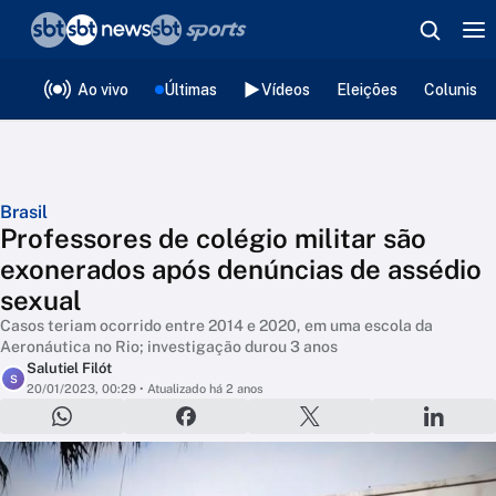
❮
voltar
Editorias
Ao vivo
Últimas
Vídeos
Eleições
Colunista
Brasil
Professores de colégio militar são
exonerados após denúncias de assédio
sexual
Casos teriam ocorrido entre 2014 e 2020, em uma escola da
Aeronáutica no Rio; investigação durou 3 anos
Salutiel Filót
S
20/01/2023, 00:29
• Atualizado há 2 anos