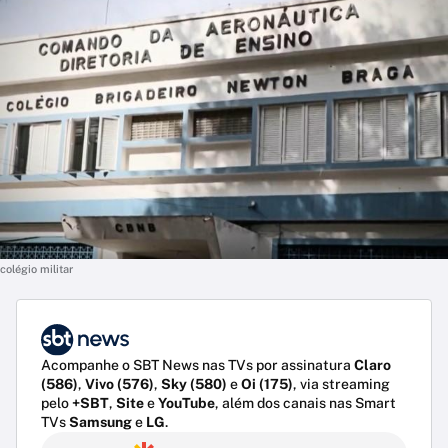
colégio militar
Acompanhe o SBT News nas TVs por assinatura
Claro
(586)
,
Vivo (576)
,
Sky (580)
e
Oi (175)
, via streaming
pelo
+SBT
,
Site
e
YouTube
, além dos canais nas Smart
TVs
Samsung
e
LG
.