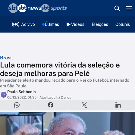
❮
voltar
Editorias
Ao vivo
Últimas
Vídeos
Eleições
Colunista
Brasil
Lula comemora vitória da seleção e
deseja melhoras para Pelé
Presidente eleito mandou recado para o Rei do Futebol, internado
em São Paulo
Paulo Sabbadin
P
06/12/2022, 01:35
• Atualizado há 2 anos