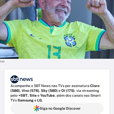
lula
Acompanhe o SBT News nas TVs por assinatura
Claro
(586)
,
Vivo (576)
,
Sky (580)
e
Oi (175)
, via streaming
pelo
+SBT
,
Site
e
YouTube
, além dos canais nas Smart
TVs
Samsung
e
LG
.
Siga no Google Discover