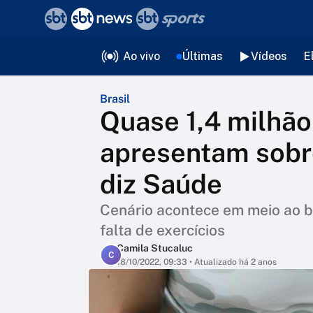
❮
voltar
Editorias
Ao vivo
Últimas
Vídeos
E
Brasil
Quase 1,4 milhão
apresentam sobr
diz Saúde
Cenário acontece em meio ao b
falta de exercícios
Camila Stucaluc
C
18/10/2022, 09:33
• Atualizado há 2 anos