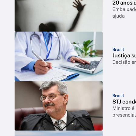
20 anos d
Embaixado
ajuda
Brasil
Justiça 
Decisão e
Brasil
STJ cond
Ministro é
presencia