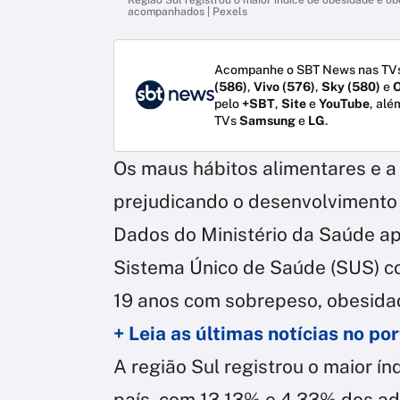
acompanhados | Pexels
Acompanhe o SBT News nas TVs
(586)
,
Vivo (576)
,
Sky (580)
e
O
pelo
+SBT
,
Site
e
YouTube
, alé
TVs
Samsung
e
LG
.
Os maus hábitos alimentares e a 
prejudicando o desenvolvimento 
Dados do Ministério da Saúde apo
Sistema Único de Saúde (SUS) con
19 anos com sobrepeso, obesida
+ Leia as últimas notícias no p
A região Sul registrou o maior í
país, com 13,13% e 4,33% dos a