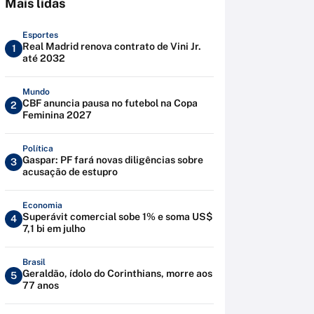
Mais lidas
Esportes
Real Madrid renova contrato de Vini Jr.
1
até 2032
Mundo
CBF anuncia pausa no futebol na Copa
2
Feminina 2027
Política
Gaspar: PF fará novas diligências sobre
3
acusação de estupro
Economia
Superávit comercial sobe 1% e soma US$
4
7,1 bi em julho
Brasil
Geraldão, ídolo do Corinthians, morre aos
5
77 anos