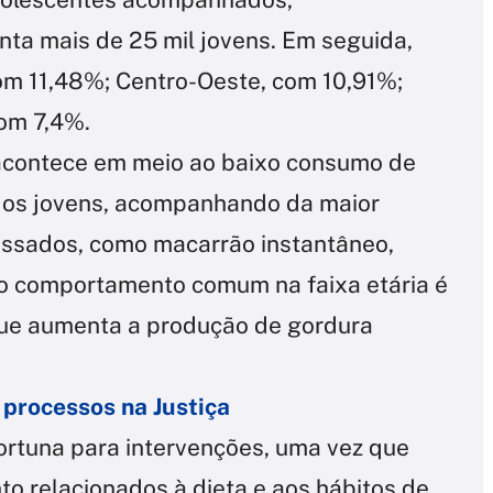
nta mais de 25 mil jovens. Em seguida,
om 11,48%; Centro-Oeste, com 10,91%;
com 7,4%.
 acontece em meio ao baixo consumo de
e os jovens, acompanhando da maior
essados, como macarrão instantâneo,
ro comportamento comum na faixa etária é
que aumenta a produção de gordura
 processos na Justiça
ortuna para intervenções, uma vez que
 relacionados à dieta e aos hábitos de