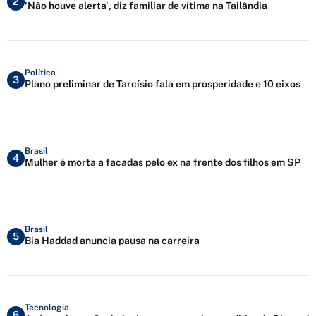
2
'Não houve alerta', diz familiar de vítima na Tailândia
Política
3
Plano preliminar de Tarcísio fala em prosperidade e 10 eixos
Brasil
4
Mulher é morta a facadas pelo ex na frente dos filhos em SP
Brasil
5
Bia Haddad anuncia pausa na carreira
Tecnologia
6