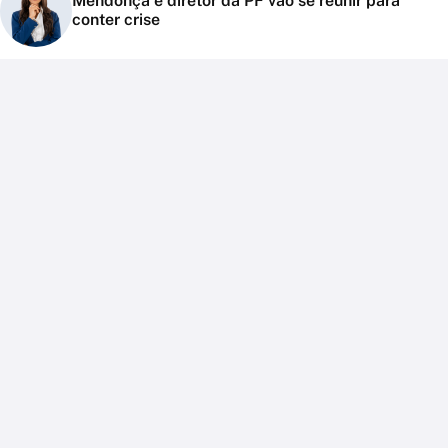
Mendonça e diretor da PF vão se reunir para
conter crise