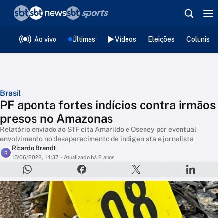
❮
voltar
Editorias
Ao vivo
Últimas
Vídeos
Eleições
Colunista
Brasil
PF aponta fortes indícios contra irmãos
presos no Amazonas
Relatório enviado ao STF cita Amarildo e Oseney por eventual
envolvimento no desaparecimento de indigenista e jornalista
Ricardo Brandt
R
15/06/2022, 14:37
• Atualizado há 2 anos