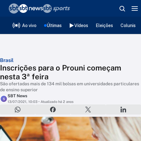
❮
voltar
Editorias
Ao vivo
Últimas
Vídeos
Eleições
Colunista
Brasil
Inscrições para o Prouni começam
nesta 3ª feira
São ofertadas mais de 134 mil bolsas em universidades particulares
de ensino superior
SBT News
S
13/07/2021, 10:03
• Atualizado há 2 anos