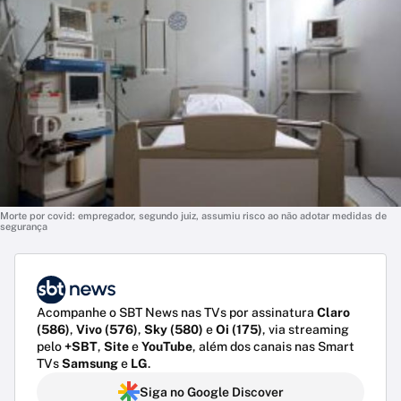
Morte por covid: empregador, segundo juiz, assumiu risco ao não adotar medidas de
segurança
Acompanhe o SBT News nas TVs por assinatura
Claro
(586)
,
Vivo (576)
,
Sky (580)
e
Oi (175)
, via streaming
pelo
+SBT
,
Site
e
YouTube
, além dos canais nas Smart
TVs
Samsung
e
LG
.
Siga no Google Discover