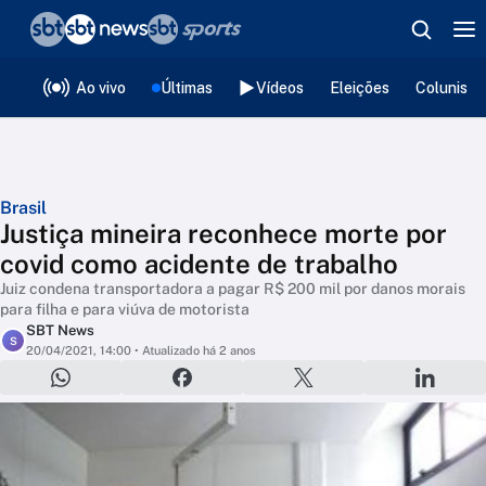
❮
voltar
Editorias
Ao vivo
Últimas
Vídeos
Eleições
Colunista
Brasil
Justiça mineira reconhece morte por
covid como acidente de trabalho
Juiz condena transportadora a pagar R$ 200 mil por danos morais
para filha e para viúva de motorista
SBT News
S
20/04/2021, 14:00
• Atualizado há 2 anos