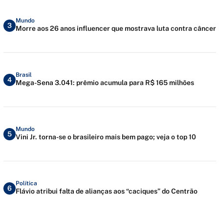
Mundo
3
Morre aos 26 anos influencer que mostrava luta contra câncer
Brasil
4
Mega-Sena 3.041: prêmio acumula para R$ 165 milhões
Mundo
5
Vini Jr. torna-se o brasileiro mais bem pago; veja o top 10
Política
6
Flávio atribui falta de alianças aos “caciques” do Centrão