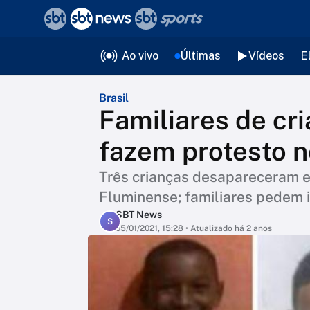
❮
voltar
Editorias
Ao vivo
Últimas
Vídeos
E
Brasil
Familiares de cr
fazem protesto n
Três crianças desapareceram 
Fluminense; familiares pedem
SBT News
S
05/01/2021, 15:28
• Atualizado há 2 anos