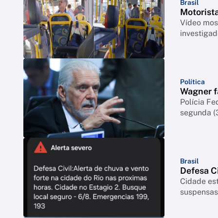
Brasil
Motorista
Vídeo most
investigad
Política
Wagner fa
Polícia Fe
segunda (
Brasil
Defesa Ci
Cidade est
suspensas