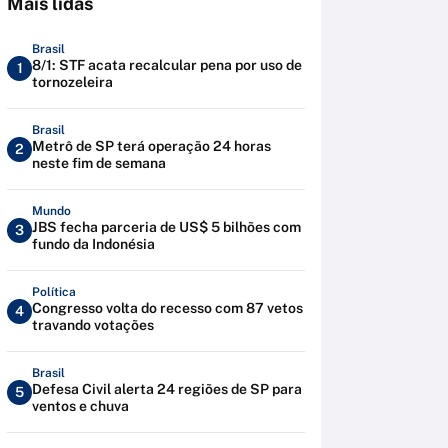
Mais lidas
Brasil
8/1: STF acata recalcular pena por uso de
1
tornozeleira
Brasil
Metrô de SP terá operação 24 horas
2
neste fim de semana
Mundo
JBS fecha parceria de US$ 5 bilhões com
3
fundo da Indonésia
Política
Congresso volta do recesso com 87 vetos
4
travando votações
Brasil
Defesa Civil alerta 24 regiões de SP para
5
ventos e chuva