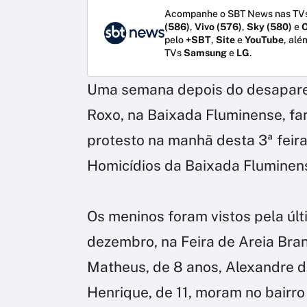
Acompanhe o SBT News nas TVs
(586)
,
Vivo (576)
,
Sky (580)
e
O
pelo
+SBT
,
Site
e
YouTube
, alé
TVs
Samsung
e
LG
.
Uma semana depois do desaparec
Roxo, na Baixada Fluminense, fam
protesto na manhã desta 3ª feira
Homicídios da Baixada Fluminen
Os meninos foram vistos pela últ
dezembro, na Feira de Areia Bra
Matheus, de 8 anos, Alexandre da
Henrique, de 11, moram no bairro