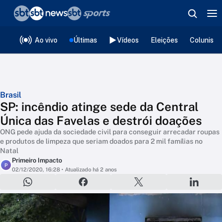
❮
voltar
Editorias
Ao vivo
Últimas
Vídeos
Eleições
Colunista
Brasil
SP: incêndio atinge sede da Central
Única das Favelas e destrói doações
ONG pede ajuda da sociedade civil para conseguir arrecadar roupas
e produtos de limpeza que seriam doados para 2 mil famílias no
Natal
Primeiro Impacto
P
02/12/2020, 16:28
• Atualizado há 2 anos