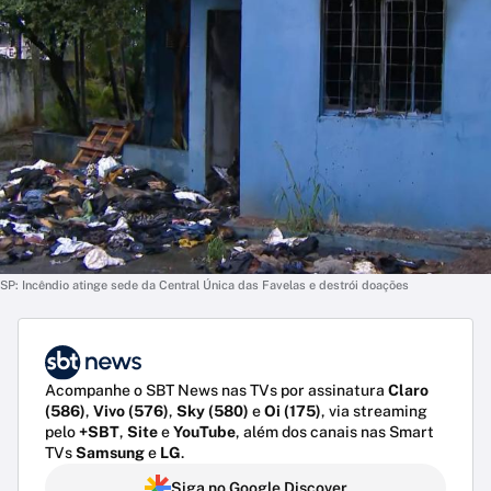
SP: Incêndio atinge sede da Central Única das Favelas e destrói doações
Acompanhe o SBT News nas TVs por assinatura
Claro
(586)
,
Vivo (576)
,
Sky (580)
e
Oi (175)
, via streaming
pelo
+SBT
,
Site
e
YouTube
, além dos canais nas Smart
TVs
Samsung
e
LG
.
Siga no Google Discover