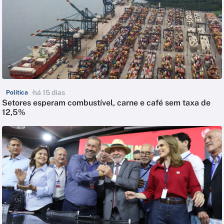
há 15 dias
Política
Setores esperam combustível, carne e café sem taxa de
12,5%