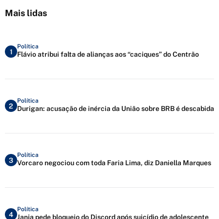
Mais lidas
Política
1
Flávio atribui falta de alianças aos “caciques” do Centrão
Política
2
Durigan: acusação de inércia da União sobre BRB é descabida
Política
3
Vorcaro negociou com toda Faria Lima, diz Daniella Marques
Política
4
Janja pede bloqueio do Discord após suicídio de adolescente