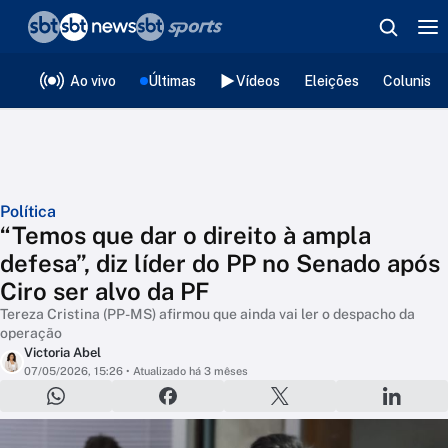
❮
voltar
Editorias
Ao vivo
Últimas
Vídeos
Eleições
Colunista
Política
“Temos que dar o direito à ampla
defesa”, diz líder do PP no Senado após
Ciro ser alvo da PF
Tereza Cristina (PP-MS) afirmou que ainda vai ler o despacho da
operação
Victoria Abel
07/05/2026, 15:26
• Atualizado há 3 mêses