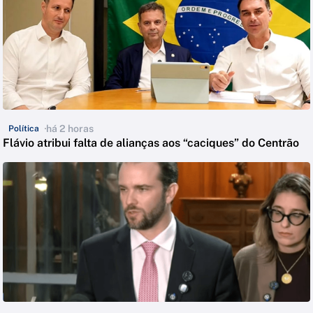
há 2 horas
Política
Flávio atribui falta de alianças aos “caciques” do Centrão