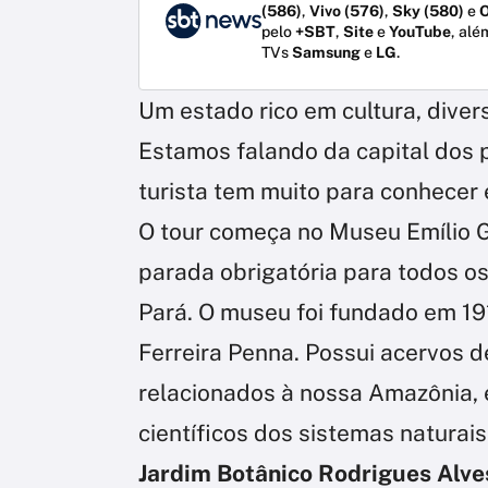
(586)
,
Vivo (576)
,
Sky (580)
e
O
pelo
+SBT
,
Site
e
YouTube
, alé
TVs
Samsung
e
LG
.
Um estado rico em cultura, diversã
Estamos falando da capital dos 
turista tem muito para conhecer e
O tour começa no Museu Emílio G
parada obrigatória para todos os 
Pará. O museu foi fundado em 19
Ferreira Penna. Possui acervos d
relacionados à nossa Amazônia,
científicos dos sistemas naturais 
Jardim Botânico Rodrigues Alve