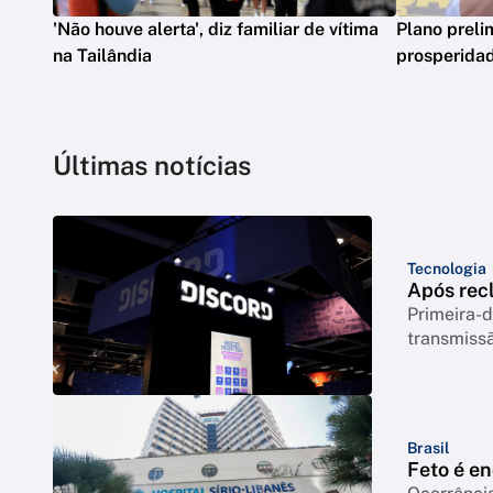
'Não houve alerta', diz familiar de vítima
Plano preli
na Tailândia
prosperidad
Últimas notícias
Tecnologia
Após rec
Primeira-d
transmiss
Brasil
Feto é e