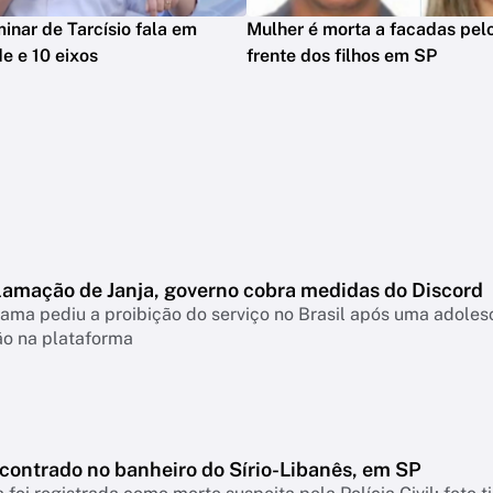
minar de Tarcísio fala em
Mulher é morta a facadas pelo
e e 10 eixos
frente dos filhos em SP
lamação de Janja, governo cobra medidas do Discord
ama pediu a proibição do serviço no Brasil após uma adolesc
ão na plataforma
ncontrado no banheiro do Sírio-Libanês, em SP