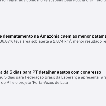
 foi registrada como morte suspeita pela Polícia Civil; feto 
de desmatamento na Amazônia caem ao menor patam
6,87% leva área sob alerta a 2.874 km², menor resultado r
 dá 5 dias para PT detalhar gastos com congresso
eu 5 dias para Federação Brasil da Esperança apresentar g
do PT e o projeto 'Porta-Vozes de Lula'