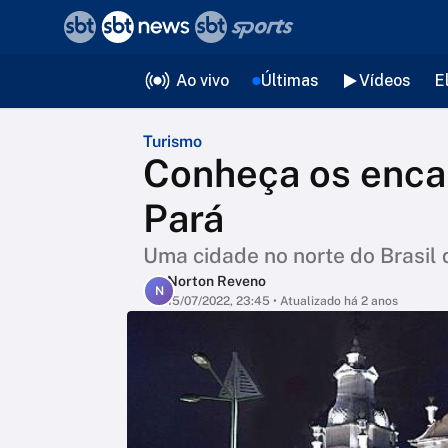
❮
voltar
Editorias
Ao vivo
Últimas
Vídeos
E
Turismo
Conheça os enca
Pará
Uma cidade no norte do Brasil 
Norton Reveno
N
15/07/2022, 23:45
• Atualizado há 2 anos