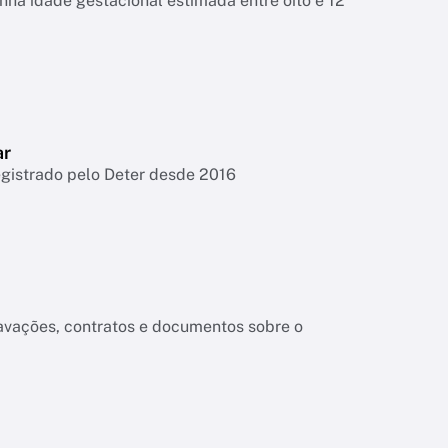
tinha idade gestacional estimada entre oito e 12
ar
egistrado pelo Deter desde 2016
ravações, contratos e documentos sobre o