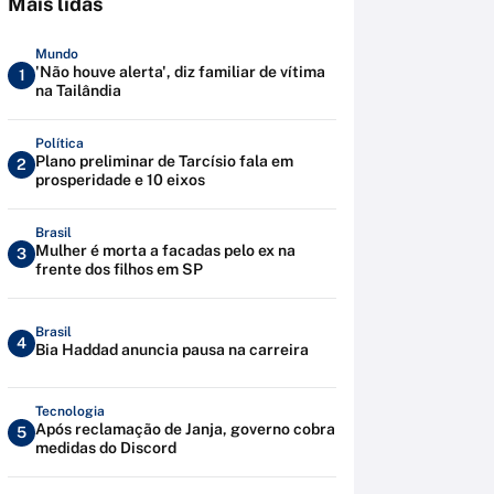
Mais lidas
Mundo
'Não houve alerta', diz familiar de vítima
1
na Tailândia
Política
Plano preliminar de Tarcísio fala em
2
prosperidade e 10 eixos
Brasil
Mulher é morta a facadas pelo ex na
3
frente dos filhos em SP
Brasil
4
Bia Haddad anuncia pausa na carreira
Tecnologia
Após reclamação de Janja, governo cobra
5
medidas do Discord