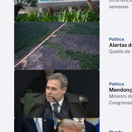
Ocorrência
semanas
Política
Alertas 
Queda de 3
Política
Mendonça
Ministro d
Congresso 
Mundo